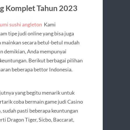
ng Komplet Tahun 2023
umi sushi angleton
Kami
 tipe judi online yang bisa juga
da mainkan secara betul-betul mudah
an demikian, Anda mempunyai
euntungan. Berikut berbagai pilihan
maran beberapa bettor Indonesia.
jutnya yang begitu menarik untuk
rtarik coba bermain game judi Casino
, sudah pasti beberapa keuntungan
ti Dragon Tiger, Sicbo, Baccarat,