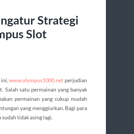
gatur Strategi
mpus Slot
ini,
www.olympus1000.net
perjudian
t. Salah satu permainan yang banyak
rupakan permainan yang cukup mudah
ntungan yang menggiurkan. Bagi para
sudah tidak asing lagi.