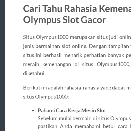
Cari Tahu Rahasia Kemena
Olympus Slot Gacor
Situs Olympus1000 merupakan situs judi onli
jenis permainan slot online. Dengan tampilan 
situs ini berhasil menarik perhatian banyak p
meraih kemenangan di situs Olympus1000,
diketahui.
Berikut ini adalah rahasia-rahasia yang dapa
situs Olympus1000:
Pahami Cara Kerja Mesin Slot
Sebelum mulai bermain di situs Olympu
pastikan Anda memahami betul cara ke