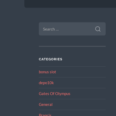
SEARCH
FOR:
CATEGORIES
bonus slot
depo10k
Gates Of Olympus
General
Prancis