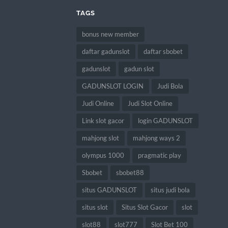
TAGS
bonus new member
daftar gadunslot
daftar sbobet
gadunslot
gadun slot
GADUNSLOT LOGIN
Judi Bola
Judi Online
Judi Slot Online
Link slot gacor
login GADUNSLOT
mahjong slot
mahjong ways 2
olympus 1000
pragmatic play
Sbobet
sbobet88
situs GADUNSLOT
situs judi bola
situs slot
Situs Slot Gacor
slot
slot88
slot777
Slot Bet 100