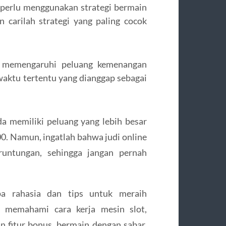
 perlu menggunakan strategi bermain
n carilah strategi yang paling cocok
t memengaruhi peluang kemenangan
aktu tertentu yang dianggap sebagai
da memiliki peluang yang lebih besar
. Namun, ingatlah bahwa judi online
untungan, sehingga jangan pernah
apa rahasia dan tips untuk meraih
 memahami cara kerja mesin slot,
fitur bonus, bermain dengan sabar,