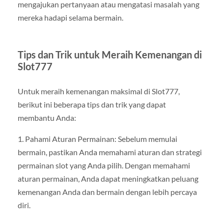
mengajukan pertanyaan atau mengatasi masalah yang
mereka hadapi selama bermain.
Tips dan Trik untuk Meraih Kemenangan di
Slot777
Untuk meraih kemenangan maksimal di Slot777,
berikut ini beberapa tips dan trik yang dapat
membantu Anda:
1. Pahami Aturan Permainan: Sebelum memulai
bermain, pastikan Anda memahami aturan dan strategi
permainan slot yang Anda pilih. Dengan memahami
aturan permainan, Anda dapat meningkatkan peluang
kemenangan Anda dan bermain dengan lebih percaya
diri.