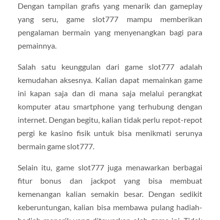
Dengan tampilan grafis yang menarik dan gameplay
yang seru, game slot777 mampu memberikan
pengalaman bermain yang menyenangkan bagi para
pemainnya.
Salah satu keunggulan dari game slot777 adalah
kemudahan aksesnya. Kalian dapat memainkan game
ini kapan saja dan di mana saja melalui perangkat
komputer atau smartphone yang terhubung dengan
internet. Dengan begitu, kalian tidak perlu repot-repot
pergi ke kasino fisik untuk bisa menikmati serunya
bermain game slot777.
Selain itu, game slot777 juga menawarkan berbagai
fitur bonus dan jackpot yang bisa membuat
kemenangan kalian semakin besar. Dengan sedikit
keberuntungan, kalian bisa membawa pulang hadiah-