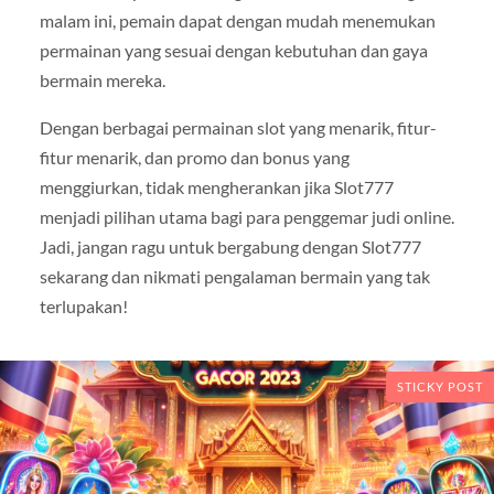
malam ini, pemain dapat dengan mudah menemukan
permainan yang sesuai dengan kebutuhan dan gaya
bermain mereka.
Dengan berbagai permainan slot yang menarik, fitur-
fitur menarik, dan promo dan bonus yang
menggiurkan, tidak mengherankan jika Slot777
menjadi pilihan utama bagi para penggemar judi online.
Jadi, jangan ragu untuk bergabung dengan Slot777
sekarang dan nikmati pengalaman bermain yang tak
terlupakan!
STICKY POST