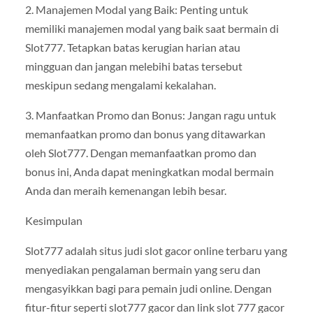
2. Manajemen Modal yang Baik: Penting untuk
memiliki manajemen modal yang baik saat bermain di
Slot777. Tetapkan batas kerugian harian atau
mingguan dan jangan melebihi batas tersebut
meskipun sedang mengalami kekalahan.
3. Manfaatkan Promo dan Bonus: Jangan ragu untuk
memanfaatkan promo dan bonus yang ditawarkan
oleh Slot777. Dengan memanfaatkan promo dan
bonus ini, Anda dapat meningkatkan modal bermain
Anda dan meraih kemenangan lebih besar.
Kesimpulan
Slot777 adalah situs judi slot gacor online terbaru yang
menyediakan pengalaman bermain yang seru dan
mengasyikkan bagi para pemain judi online. Dengan
fitur-fitur seperti slot777 gacor dan link slot 777 gacor