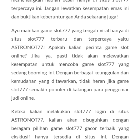
terpercaya ini. Jangan lewatkan kesempatan emas ini
dan buktikan keberuntungan Anda sekarang juga!
Ayo mainkan game slot777 yang tengah viral hanya di
situs slot777 terbaru dan terpercaya yaitu
ASTRONOT77! Apakah kalian pecinta game slot
online? Jika iya, pasti tidak akan melewatkan
kesempatan untuk mencoba game slot777 yang
sedang booming ini. Dengan berbagai keunggulan dan
kemudahan yang ditawarkan, tidak heran jika game
slot777 semakin populer di kalangan para penggemar
judi online.
Ketika kalian melakukan slot777 login di situs
ASTRONOT77, kalian akan disuguhkan dengan
beragam pilihan game slot777 gacor terbaik yang
eksklusif hanya tersedia di situs ini. Dengan