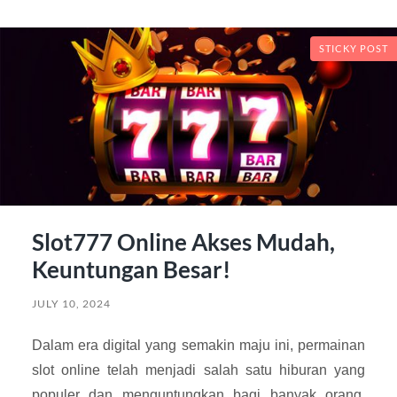
STICKY POST
Slot777 Online Akses Mudah,
Keuntungan Besar!
JULY 10, 2024
Dalam era digital yang semakin maju ini, permainan
slot online telah menjadi salah satu hiburan yang
populer dan menguntungkan bagi banyak orang.