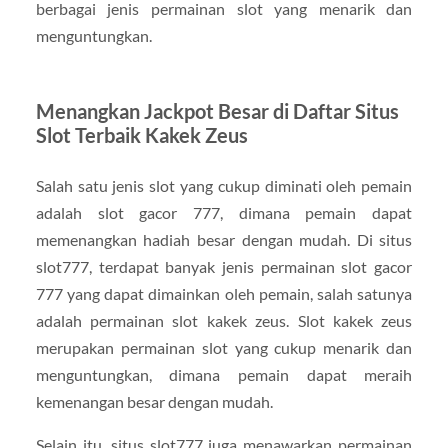
berbagai jenis permainan slot yang menarik dan
menguntungkan.
Menangkan Jackpot Besar di Daftar Situs
Slot Terbaik Kakek Zeus
Salah satu jenis slot yang cukup diminati oleh pemain
adalah slot gacor 777, dimana pemain dapat
memenangkan hadiah besar dengan mudah. Di situs
slot777, terdapat banyak jenis permainan slot gacor
777 yang dapat dimainkan oleh pemain, salah satunya
adalah permainan slot kakek zeus. Slot kakek zeus
merupakan permainan slot yang cukup menarik dan
menguntungkan, dimana pemain dapat meraih
kemenangan besar dengan mudah.
Selain itu, situs slot777 juga menawarkan permainan