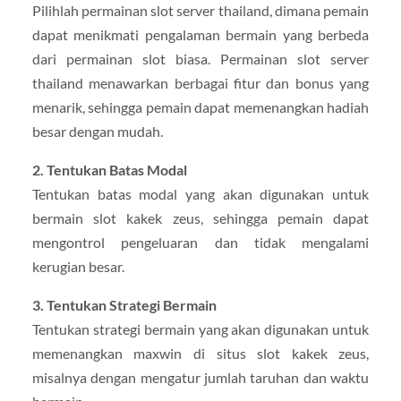
Pilihlah permainan slot server thailand, dimana pemain
dapat menikmati pengalaman bermain yang berbeda
dari permainan slot biasa. Permainan slot server
thailand menawarkan berbagai fitur dan bonus yang
menarik, sehingga pemain dapat memenangkan hadiah
besar dengan mudah.
2. Tentukan Batas Modal
Tentukan batas modal yang akan digunakan untuk
bermain slot kakek zeus, sehingga pemain dapat
mengontrol pengeluaran dan tidak mengalami
kerugian besar.
3. Tentukan Strategi Bermain
Tentukan strategi bermain yang akan digunakan untuk
memenangkan maxwin di situs slot kakek zeus,
misalnya dengan mengatur jumlah taruhan dan waktu