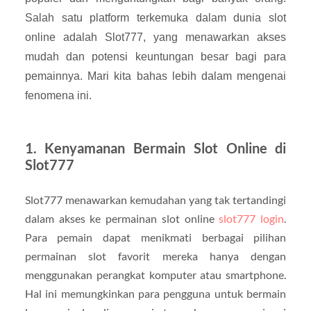
Salah satu platform terkemuka dalam dunia slot
online adalah Slot777, yang menawarkan akses
mudah dan potensi keuntungan besar bagi para
pemainnya. Mari kita bahas lebih dalam mengenai
fenomena ini.
1. Kenyamanan Bermain Slot Online di
Slot777
Slot777 menawarkan kemudahan yang tak tertandingi
dalam akses ke permainan slot online
slot777 login
.
Para pemain dapat menikmati berbagai pilihan
permainan slot favorit mereka hanya dengan
menggunakan perangkat komputer atau smartphone.
Hal ini memungkinkan para pengguna untuk bermain