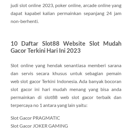
judi slot online 2023, poker online, arcade online yang
dapat kapabel kalian permainkan sepanjang 24 jam
non-berhenti.
10 Daftar Slot88 Website Slot Mudah
Gacor Terkini Hari Ini 2023
Slot online yang hendak senantiasa memberi sarana
dan servis secara khusus untuk sebagian pemain
web slot gacor Terkini Indonesia. Ada banyak bocoran
slot gacor ini hari mudah menang yang bisa anda
permainkan di slot88 web slot gacor terbaik dan
terpercaya no 1 antara yang lain yaitu:
Slot Gacor PRAGMATIC
Slot Gacor JOKER GAMING