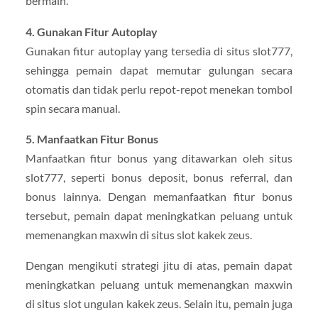
bermain.
4. Gunakan Fitur Autoplay
Gunakan fitur autoplay yang tersedia di situs slot777,
sehingga pemain dapat memutar gulungan secara
otomatis dan tidak perlu repot-repot menekan tombol
spin secara manual.
5. Manfaatkan Fitur Bonus
Manfaatkan fitur bonus yang ditawarkan oleh situs
slot777, seperti bonus deposit, bonus referral, dan
bonus lainnya. Dengan memanfaatkan fitur bonus
tersebut, pemain dapat meningkatkan peluang untuk
memenangkan maxwin di situs slot kakek zeus.
Dengan mengikuti strategi jitu di atas, pemain dapat
meningkatkan peluang untuk memenangkan maxwin
di situs slot ungulan kakek zeus. Selain itu, pemain juga