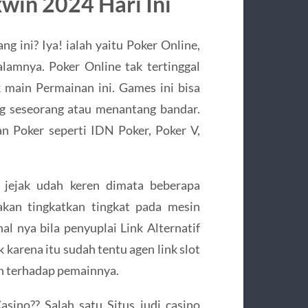
in 2024 Hari Ini
g ini? Iya! ialah yaitu Poker Online,
lamnya. Poker Online tak tertinggal
 main Permainan ini. Games ini bisa
 seseorang atau menantang bandar.
 Poker seperti IDN Poker, Poker V,
m jejak udah keren dimata beberapa
akan tingkatkan tingkat pada mesin
al nya bila penyuplai Link Alternatif
 karena itu sudah tentu agen link slot
an terhadap pemainnya.
sino?? Salah satu Situs judi casino