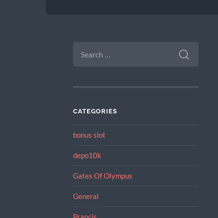
SEARCH
FOR:
CATEGORIES
bonus slot
depo10k
Gates Of Olympus
General
Prancis