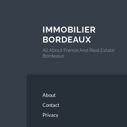
IMMOBILIER
BORDEAUX
All About France And Real Estate
Bordeaux
About
Contact
Privacy