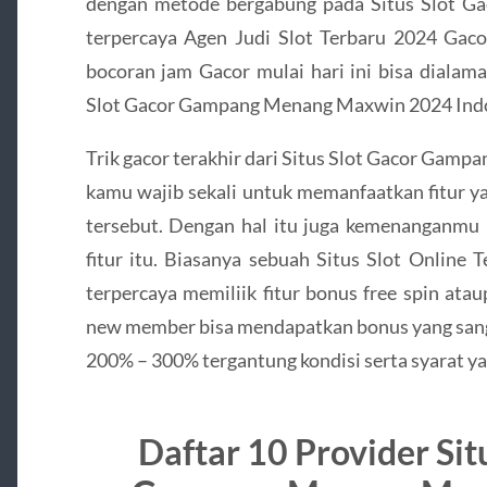
dengan metode bergabung pada Situs Slot 
terpercaya Agen Judi Slot Terbaru 2024 Gaco
bocoran jam Gacor mulai hari ini bisa dialam
Slot Gacor Gampang Menang Maxwin 2024 Indo
Trik gacor terakhir dari Situs Slot Gacor Gam
kamu wajib sekali untuk memanfaatkan fitur y
tersebut. Dengan hal itu juga kemenanganmu b
fitur itu. Biasanya sebuah Situs Slot Onlin
terpercaya memiliik fitur bonus free spin atau
new member bisa mendapatkan bonus yang sa
200% – 300% tergantung kondisi serta syarat ya
Daftar 10 Provider Sit