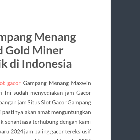
Y
Gampang Menang
 Gold Miner
 di Indonesia
lot gacor
Gampang Menang Maxwin
ri Ini sudah menyediakan jam Gacor
mbangan jam Situs Slot Gacor Gampang
ni pastinya akan amat menguntungkan
uk senantiasa terhubung dengan kami
baru 2024 jam paling gacor terekslusif