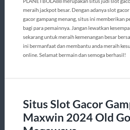
PLANETBOLA88 merupakan situs judi slot gaco
meraih jackpot besar. Dengan adanya slot gacor h
gacor gampang menang, situs ini memberikan p
bagi para pemainnya. Jangan lewatkan kesempa
sekarang untuk meraih kemenangan besar ber
ini bermanfaat dan membantu anda meraih kesu
online. Selamat bermain dan semoga berhasil!
Situs Slot Gacor Ga
Maxwin 2024 Old Go