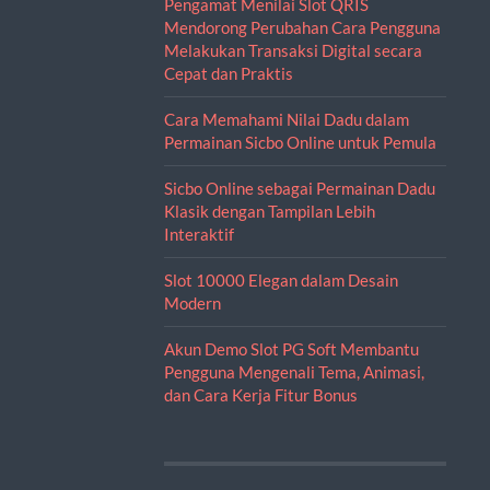
Pengamat Menilai Slot QRIS
Mendorong Perubahan Cara Pengguna
Melakukan Transaksi Digital secara
Cepat dan Praktis
Cara Memahami Nilai Dadu dalam
Permainan Sicbo Online untuk Pemula
Sicbo Online sebagai Permainan Dadu
Klasik dengan Tampilan Lebih
Interaktif
Slot 10000 Elegan dalam Desain
Modern
Akun Demo Slot PG Soft Membantu
Pengguna Mengenali Tema, Animasi,
dan Cara Kerja Fitur Bonus