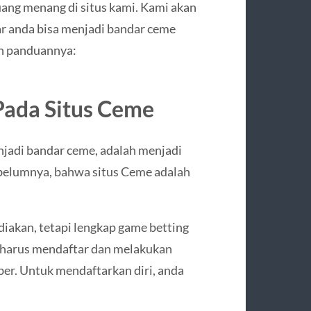
ang menang di situs kami. Kami akan
r anda bisa menjadi bandar ceme
ah panduannya:
Pada Situs Ceme
jadi bandar ceme, adalah menjadi
sebelumnya, bahwa situs Ceme adalah
iakan, tetapi lengkap game betting
a harus mendaftar dan melakukan
er. Untuk mendaftarkan diri, anda