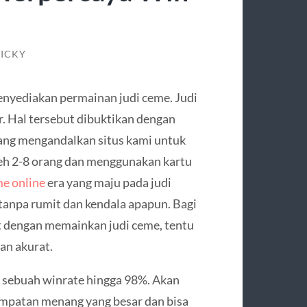
TICKY
enyediakan permainan judi ceme. Judi
. Hal tersebut dibuktikan dengan
yang mengandalkan situs kami untuk
leh 2-8 orang dan menggunakan kartu
e online
era yang maju pada judi
tanpa rumit dan kendala apapun. Bagi
 dengan memainkan judi ceme, tentu
dan akurat.
 sebuah winrate hingga 98%. Akan
empatan menang yang besar dan bisa