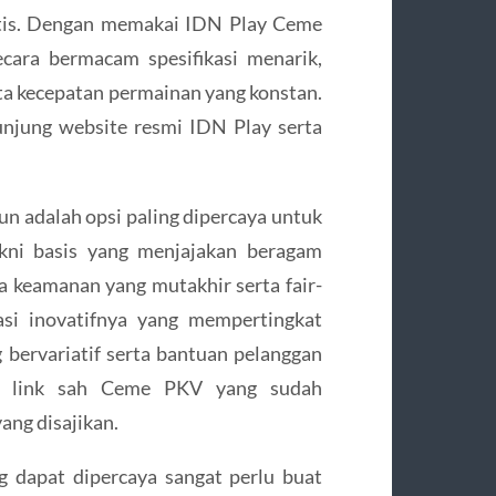
itis. Dengan memakai IDN Play Ceme
cara bermacam spesifikasi menarik,
ta kecepatan permainan yang konstan.
njung website resmi IDN Play serta
n adalah opsi paling dipercaya untuk
kni basis yang menjajakan beragam
 keamanan yang mutakhir serta fair-
asi inovatifnya yang mempertingkat
 bervariatif serta bantuan pelanggan
a link sah Ceme PKV yang sudah
ang disajikan.
 dapat dipercaya sangat perlu buat