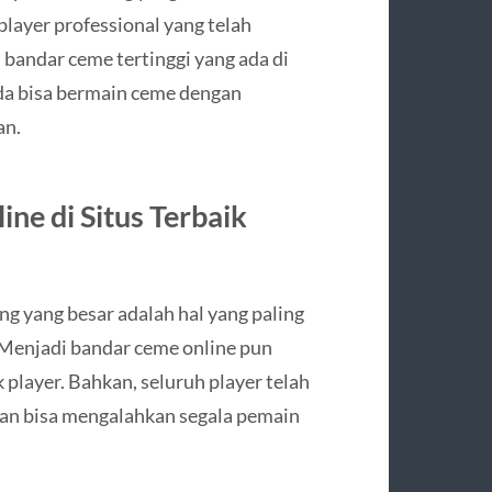
layer professional yang telah
bandar ceme tertinggi yang ada di
da bisa bermain ceme dengan
an.
ne di Situs Terbaik
 yang besar adalah hal yang paling
 Menjadi bandar ceme online pun
 player. Bahkan, seluruh player telah
dan bisa mengalahkan segala pemain