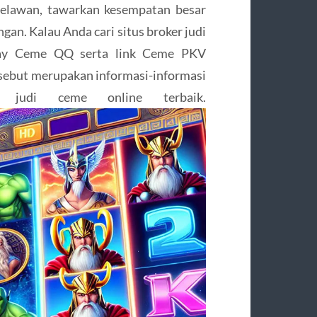
melawan, tawarkan kesempatan besar
n. Kalau Anda cari situs broker judi
Play Ceme QQ serta link Ceme PKV
rsebut merupakan informasi-informasi
n judi ceme online terbaik.