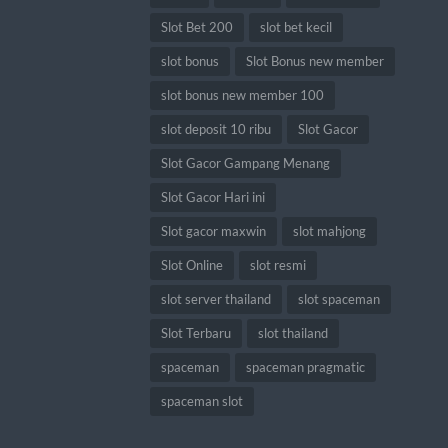
Slot Bet 200
slot bet kecil
slot bonus
Slot Bonus new member
slot bonus new member 100
slot deposit 10 ribu
Slot Gacor
Slot Gacor Gampang Menang
Slot Gacor Hari ini
Slot gacor maxwin
slot mahjong
Slot Online
slot resmi
slot server thailand
slot spaceman
Slot Terbaru
slot thailand
spaceman
spaceman pragmatic
spaceman slot