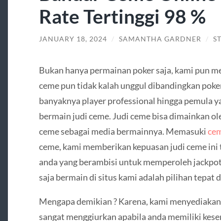
Rate Tertinggi 98 %
JANUARY 18, 2024
/
SAMANTHA GARDNER
/
S
Bukan hanya permainan poker saja, kami pun m
ceme pun tidak kalah unggul dibandingkan poker
banyaknya player professional hingga pemula 
bermain judi ceme. Judi ceme bisa dimainkan o
ceme sebagai media bermainnya. Memasuki
cem
ceme, kami memberikan kepuasan judi ceme ini 
anda yang berambisi untuk memperoleh jackpot
saja bermain di situs kami adalah pilihan tepat 
Mengapa demikian ? Karena, kami menyediakan
sangat menggiurkan apabila anda memiliki kes