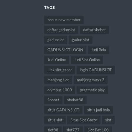
TAGS
bonus new member
daftar gadunslot
daftar sbobet
gadunslot
gadun slot
GADUNSLOT LOGIN
Judi Bola
Judi Online
Judi Slot Online
Link slot gacor
login GADUNSLOT
mahjong slot
mahjong ways 2
olympus 1000
pragmatic play
Sbobet
sbobet88
situs GADUNSLOT
situs judi bola
situs slot
Situs Slot Gacor
slot
slot88
slot777
Slot Bet 100