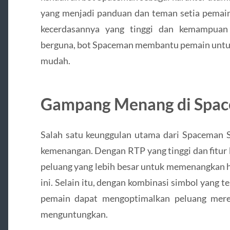
yang menjadi panduan dan teman setia pemain
kecerdasannya yang tinggi dan kemampuan
berguna, bot Spaceman membantu pemain untu
mudah.
Gampang Menang di Spac
Salah satu keunggulan utama dari Spaceman 
kemenangan. Dengan RTP yang tinggi dan fitur
peluang yang lebih besar untuk memenangkan 
ini. Selain itu, dengan kombinasi simbol yang t
pemain dapat mengoptimalkan peluang mer
menguntungkan.