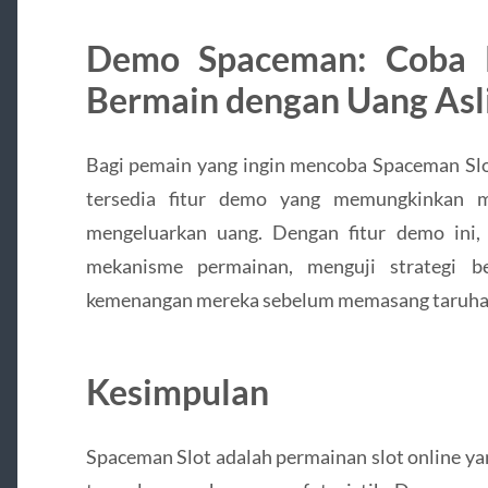
Demo Spaceman: Coba 
Bermain dengan Uang Asl
Bagi pemain yang ingin mencoba Spaceman Slo
tersedia fitur demo yang memungkinkan m
mengeluarkan uang. Dengan fitur demo ini,
mekanisme permainan, menguji strategi b
kemenangan mereka sebelum memasang taruha
Kesimpulan
Spaceman Slot adalah permainan slot online y