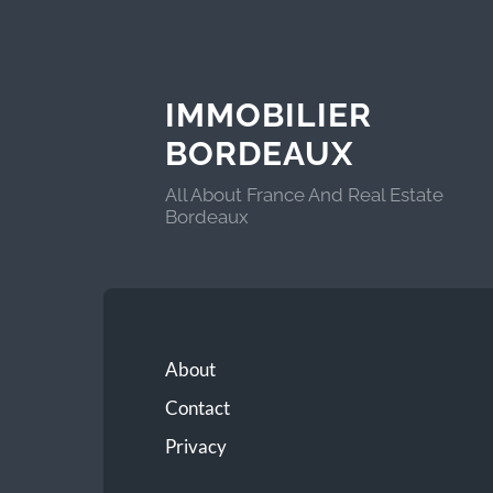
IMMOBILIER
BORDEAUX
All About France And Real Estate
Bordeaux
About
Contact
Privacy