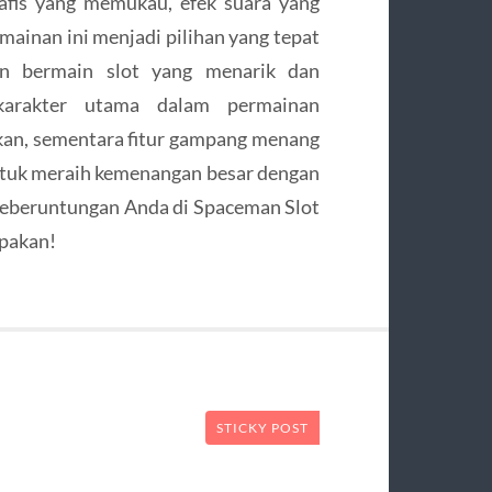
rafis yang memukau, efek suara yang
mainan ini menjadi pilihan yang tepat
n bermain slot yang menarik dan
karakter utama dalam permainan
an, sementara fitur gampang menang
uk meraih kemenangan besar dengan
 keberuntungan Anda di Spaceman Slot
upakan!
STICKY POST