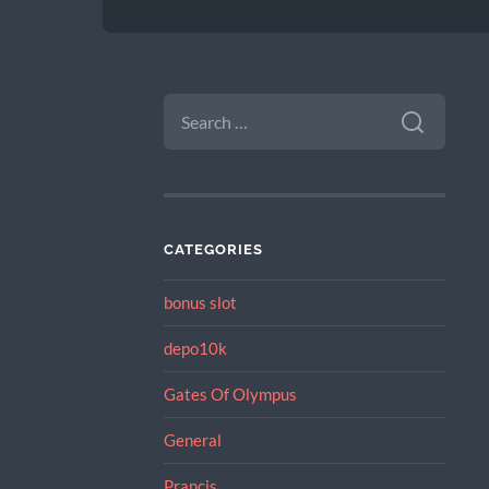
SEARCH
FOR:
CATEGORIES
bonus slot
depo10k
Gates Of Olympus
General
Prancis