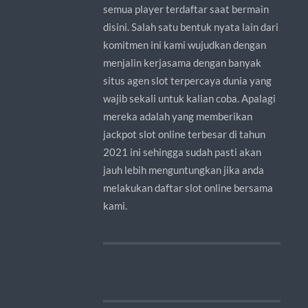
semua player terdaftar saat bermain
disini. Salah satu bentuk nyata lain dari
komitmen ini kami wujudkan dengan
menjalin kerjasama dengan banyak
situs agen slot terpercaya dunia yang
wajib sekali untuk kalian coba. Apalagi
mereka adalah yang memberikan
jackpot slot online terbesar di tahun
2021 ini sehingga sudah pasti akan
jauh lebih menguntungkan jika anda
melakukan daftar slot online bersama
kami.