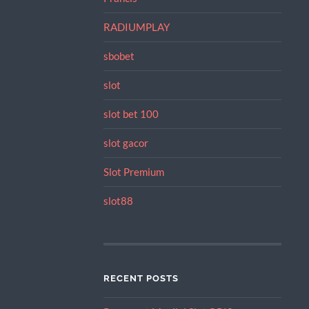
RADIUMPLAY
sbobet
slot
slot bet 100
slot gacor
Slot Premium
slot88
RECENT POSTS