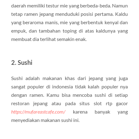
daerah memiliki testur mie yang berbeda-beda. Namun
tetap ramen jepang menduduki posisi pertama. Kaldu
yang beraroma manis, mie yang berbentuk kenyal dan
empuk, dan tambahan toping di atas kaldunya yang
membuat dia terlihat semakin enak.
2. Sushi
Sushi adalah makanan khas dari jepang yang juga
sangat populer di indonesia tidak kalah populer nya
dengan ramen. Kamu bisa mencoba sushi di setiap
restoran jepang atau pada situs slot rtp gacor
https://mufareastcafe.com/
karena banyak yang
menyediakan makanan sushi ini.