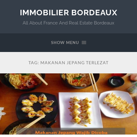
IMMOBILIER BORDEAUX
All About France And Real Estate Bordeaux
SHOW MENU
TAG:
MAKANAN JEPANG TERLEZAT