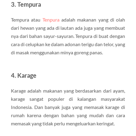
3. Tempura
Tempura atau
Tenpura
adalah makanan yang di olah
dari hewan yang ada di lautan ada juga yang membuat
nya dari bahan sayur-sayuran. Tenpura di buat dengan
cara di celupkan ke dalam adonan terigu dan telor, yang
di masak menggunakan minya goreng panas.
4. Karage
Karage adalah makanan yang berdasarkan dari ayam,
karage sangat populer di kalangan masyarakat
Indonesia. Dan banyak juga yang memasak karage di
rumah karena dengan bahan yang mudah dan cara
memasak yang tidak perlu mengeluarkan keringat.