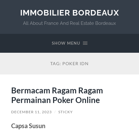
IMMOBILIER BORDEAUX
All About France And Real Estate Bordeaux
SHOW MENU
TAG:
POKER IDN
Bermacam Ragam Ragam
Permainan Poker Online
DECEMBER 11, 2023
/
STICKY
Capsa Susun