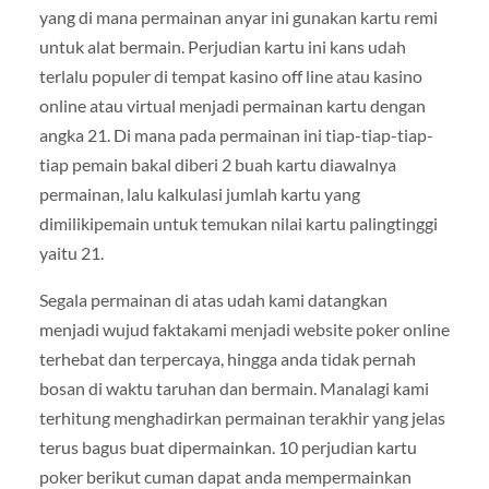
yang di mana permainan anyar ini gunakan kartu remi
untuk alat bermain. Perjudian kartu ini kans udah
terlalu populer di tempat kasino off line atau kasino
online atau virtual menjadi permainan kartu dengan
angka 21. Di mana pada permainan ini tiap-tiap-tiap-
tiap pemain bakal diberi 2 buah kartu diawalnya
permainan, lalu kalkulasi jumlah kartu yang
dimilikipemain untuk temukan nilai kartu palingtinggi
yaitu 21.
Segala permainan di atas udah kami datangkan
menjadi wujud faktakami menjadi website poker online
terhebat dan terpercaya, hingga anda tidak pernah
bosan di waktu taruhan dan bermain. Manalagi kami
terhitung menghadirkan permainan terakhir yang jelas
terus bagus buat dipermainkan. 10 perjudian kartu
poker berikut cuman dapat anda mempermainkan