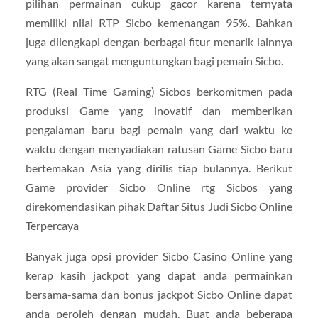
pilihan permainan cukup gacor karena ternyata
memiliki nilai RTP Sicbo kemenangan 95%. Bahkan
juga dilengkapi dengan berbagai fitur menarik lainnya
yang akan sangat menguntungkan bagi pemain Sicbo.
RTG (Real Time Gaming) Sicbos berkomitmen pada
produksi Game yang inovatif dan memberikan
pengalaman baru bagi pemain yang dari waktu ke
waktu dengan menyadiakan ratusan Game Sicbo baru
bertemakan Asia yang dirilis tiap bulannya. Berikut
Game provider Sicbo Online rtg Sicbos yang
direkomendasikan pihak Daftar Situs Judi Sicbo Online
Terpercaya
Banyak juga opsi provider Sicbo Casino Online yang
kerap kasih jackpot yang dapat anda permainkan
bersama-sama dan bonus jackpot Sicbo Online dapat
anda peroleh dengan mudah. Buat anda beberapa