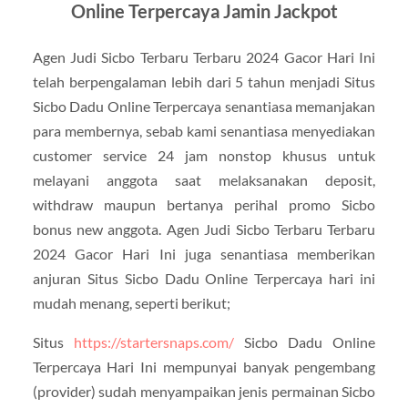
Online Terpercaya Jamin Jackpot
Agen Judi Sicbo Terbaru Terbaru 2024 Gacor Hari Ini
telah berpengalaman lebih dari 5 tahun menjadi Situs
Sicbo Dadu Online Terpercaya senantiasa memanjakan
para membernya, sebab kami senantiasa menyediakan
customer service 24 jam nonstop khusus untuk
melayani anggota saat melaksanakan deposit,
withdraw maupun bertanya perihal promo Sicbo
bonus new anggota. Agen Judi Sicbo Terbaru Terbaru
2024 Gacor Hari Ini juga senantiasa memberikan
anjuran Situs Sicbo Dadu Online Terpercaya hari ini
mudah menang, seperti berikut;
Situs
https://startersnaps.com/
Sicbo Dadu Online
Terpercaya Hari Ini mempunyai banyak pengembang
(provider) sudah menyampaikan jenis permainan Sicbo