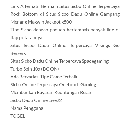
Link Alternatif Bermain Situs Sicbo Online Terpercaya
Rock Bottom di Situs Sicbo Dadu Online Gampang
Menang Maxwin Jackpot x500
Tipe Sicbo dengan paduan bertambah banyak line di
tiap putarannya.
Situs Sicbo Dadu Online Terpercaya Vikings Go
Berzerk
Situs Sicbo Dadu Online Terpercaya Spadegaming
Turbo Spin 10x (DC ON)
Ada Bervariasi Tipe Game Terbaik
Sicbo Online Terpercaya Onetouch Gaming
Memberikan Bayaran Keuntungan Besar
Sicbo Dadu Online Live22
Nama Pengguna
TOGEL