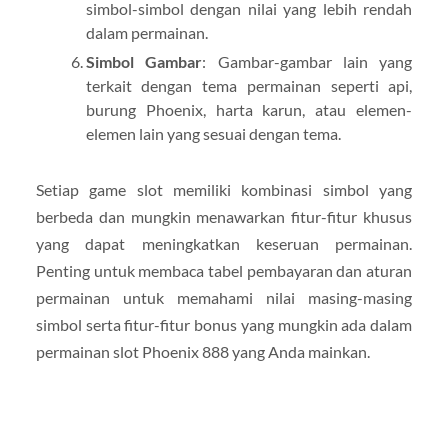
simbol-simbol dengan nilai yang lebih rendah
dalam permainan.
Simbol Gambar
: Gambar-gambar lain yang
terkait dengan tema permainan seperti api,
burung Phoenix, harta karun, atau elemen-
elemen lain yang sesuai dengan tema.
Setiap game slot memiliki kombinasi simbol yang
berbeda dan mungkin menawarkan fitur-fitur khusus
yang dapat meningkatkan keseruan permainan.
Penting untuk membaca tabel pembayaran dan aturan
permainan untuk memahami nilai masing-masing
simbol serta fitur-fitur bonus yang mungkin ada dalam
permainan slot Phoenix 888 yang Anda mainkan.