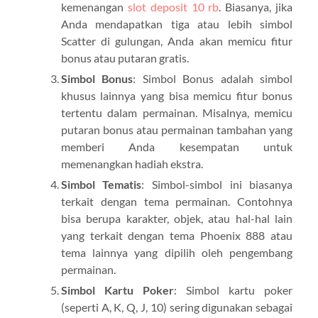
kemenangan
slot deposit 10 rb
. Biasanya, jika
Anda mendapatkan tiga atau lebih simbol
Scatter di gulungan, Anda akan memicu fitur
bonus atau putaran gratis.
Simbol Bonus
: Simbol Bonus adalah simbol
khusus lainnya yang bisa memicu fitur bonus
tertentu dalam permainan. Misalnya, memicu
putaran bonus atau permainan tambahan yang
memberi Anda kesempatan untuk
memenangkan hadiah ekstra.
Simbol Tematis
: Simbol-simbol ini biasanya
terkait dengan tema permainan. Contohnya
bisa berupa karakter, objek, atau hal-hal lain
yang terkait dengan tema Phoenix 888 atau
tema lainnya yang dipilih oleh pengembang
permainan.
Simbol Kartu Poker
: Simbol kartu poker
(seperti A, K, Q, J, 10) sering digunakan sebagai