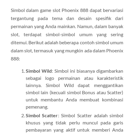
Simbol dalam game slot Phoenix 888 dapat bervariasi
tergantung pada tema dan desain spesifik dari
permainan yang Anda mainkan. Namun, dalam banyak
slot, terdapat simbol-simbol umum yang sering
ditemui. Berikut adalah beberapa contoh simbol umum
dalam slot, termasuk yang mungkin ada dalam Phoenix
888:
Simbol Wild
: Simbol ini biasanya digambarkan
sebagai logo permainan atau karakteristik
lainnya. Simbol Wild dapat menggantikan
simbol lain (kecuali simbol Bonus atau Scatter)
untuk membantu Anda membuat kombinasi
pemenang.
Simbol Scatter
: Simbol Scatter adalah simbol
khusus yang tidak perlu muncul pada garis
pembayaran yang aktif untuk memberi Anda