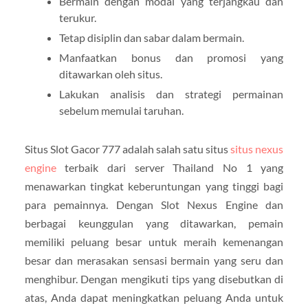
Bermain dengan modal yang terjangkau dan
terukur.
Tetap disiplin dan sabar dalam bermain.
Manfaatkan bonus dan promosi yang
ditawarkan oleh situs.
Lakukan analisis dan strategi permainan
sebelum memulai taruhan.
Situs Slot Gacor 777 adalah salah satu situs
situs nexus
engine
terbaik dari server Thailand No 1 yang
menawarkan tingkat keberuntungan yang tinggi bagi
para pemainnya. Dengan Slot Nexus Engine dan
berbagai keunggulan yang ditawarkan, pemain
memiliki peluang besar untuk meraih kemenangan
besar dan merasakan sensasi bermain yang seru dan
menghibur. Dengan mengikuti tips yang disebutkan di
atas, Anda dapat meningkatkan peluang Anda untuk