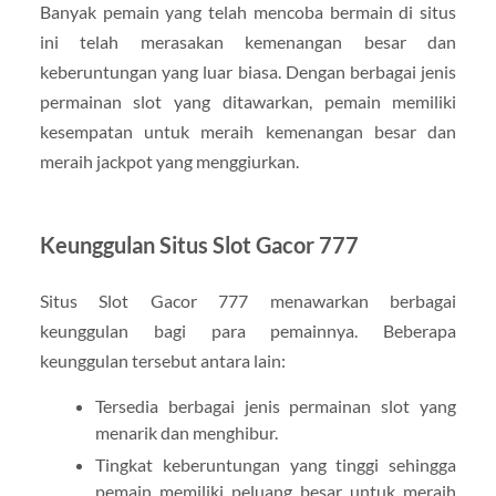
Banyak pemain yang telah mencoba bermain di situs
ini telah merasakan kemenangan besar dan
keberuntungan yang luar biasa. Dengan berbagai jenis
permainan slot yang ditawarkan, pemain memiliki
kesempatan untuk meraih kemenangan besar dan
meraih jackpot yang menggiurkan.
Keunggulan Situs Slot Gacor 777
Situs Slot Gacor 777 menawarkan berbagai
keunggulan bagi para pemainnya. Beberapa
keunggulan tersebut antara lain:
Tersedia berbagai jenis permainan slot yang
menarik dan menghibur.
Tingkat keberuntungan yang tinggi sehingga
pemain memiliki peluang besar untuk meraih