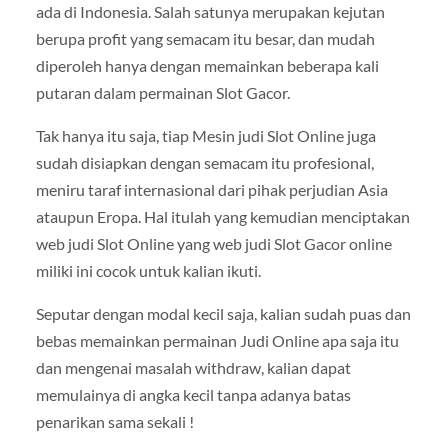
ada di Indonesia. Salah satunya merupakan kejutan
berupa profit yang semacam itu besar, dan mudah
diperoleh hanya dengan memainkan beberapa kali
putaran dalam permainan Slot Gacor.
Tak hanya itu saja, tiap Mesin judi Slot Online juga
sudah disiapkan dengan semacam itu profesional,
meniru taraf internasional dari pihak perjudian Asia
ataupun Eropa. Hal itulah yang kemudian menciptakan
web judi Slot Online yang web judi Slot Gacor online
miliki ini cocok untuk kalian ikuti.
Seputar dengan modal kecil saja, kalian sudah puas dan
bebas memainkan permainan Judi Online apa saja itu
dan mengenai masalah withdraw, kalian dapat
memulainya di angka kecil tanpa adanya batas
penarikan sama sekali !