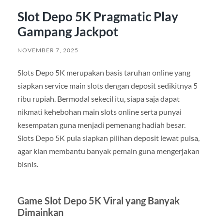
Slot Depo 5K Pragmatic Play
Gampang Jackpot
NOVEMBER 7, 2025
Slots Depo 5K merupakan basis taruhan online yang
siapkan service main slots dengan deposit sedikitnya 5
ribu rupiah. Bermodal sekecil itu, siapa saja dapat
nikmati kehebohan main slots online serta punyai
kesempatan guna menjadi pemenang hadiah besar.
Slots Depo 5K pula siapkan pilihan deposit lewat pulsa,
agar kian membantu banyak pemain guna mengerjakan
bisnis.
Game Slot Depo 5K Viral yang Banyak
Dimainkan