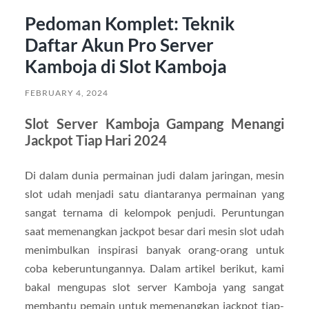
Pedoman Komplet: Teknik
Daftar Akun Pro Server
Kamboja di Slot Kamboja
FEBRUARY 4, 2024
Slot Server Kamboja Gampang Menangi
Jackpot Tiap Hari 2024
Di dalam dunia permainan judi dalam jaringan, mesin
slot udah menjadi satu diantaranya permainan yang
sangat ternama di kelompok penjudi. Peruntungan
saat memenangkan jackpot besar dari mesin slot udah
menimbulkan inspirasi banyak orang-orang untuk
coba keberuntungannya. Dalam artikel berikut, kami
bakal mengupas slot server Kamboja yang sangat
membantu pemain untuk memenangkan jackpot tiap-