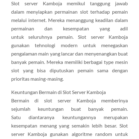
Slot server Kamboja memikul tanggung jawab
dalam menyiapkan permainan slot terhadap pemain
melalui internet. Mereka menanggung keadilan dalam
permainan dan kesempatan yang adil
untuk seluruhnya pemain. Slot server Kamboja
gunakan tehnologi modern untuk menegaskan
pengalaman main yang lancar dan menyenangkan buat
banyak pemain. Mereka memiliki berbagai type mesin
slot yang bisa diputuskan pemain sama dengan
prioritas masing-masing.
Keuntungan Bermain di Slot Server Kamboja
Bermain di slot server Kamboja memberinya
sejumlah keuntungan buat banyak pemain.
Satu diantaranya keuntungannya merupakan
kesempatan menang yang semakin lebih besar. Slot
server Kamboja gunakan algoritme random untuk