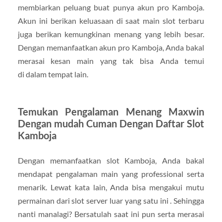
membiarkan peluang buat punya akun pro Kamboja.
Akun ini berikan keluasaan di saat main slot terbaru
juga berikan kemungkinan menang yang lebih besar.
Dengan memanfaatkan akun pro Kamboja, Anda bakal
merasai kesan main yang tak bisa Anda temui
di dalam tempat lain.
Temukan Pengalaman Menang Maxwin
Dengan mudah Cuman Dengan Daftar Slot
Kamboja
Dengan memanfaatkan slot Kamboja, Anda bakal
mendapat pengalaman main yang professional serta
menarik. Lewat kata lain, Anda bisa mengakui mutu
permainan dari slot server luar yang satu ini . Sehingga
nanti manalagi? Bersatulah saat ini pun serta merasai