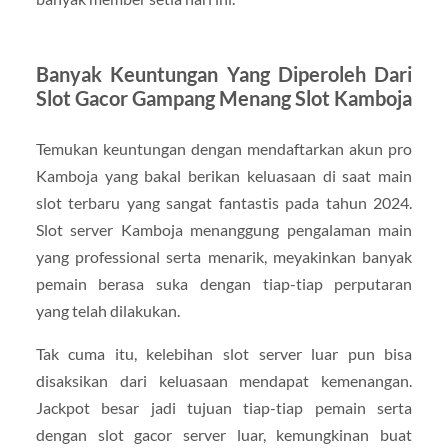
Banyak Keuntungan Yang Diperoleh Dari
Slot Gacor Gampang Menang Slot Kamboja
Temukan keuntungan dengan mendaftarkan akun pro
Kamboja yang bakal berikan keluasaan di saat main
slot terbaru yang sangat fantastis pada tahun 2024.
Slot server Kamboja menanggung pengalaman main
yang professional serta menarik, meyakinkan banyak
pemain berasa suka dengan tiap-tiap perputaran
yang telah dilakukan.
Tak cuma itu, kelebihan slot server luar pun bisa
disaksikan dari keluasaan mendapat kemenangan.
Jackpot besar jadi tujuan tiap-tiap pemain serta
dengan slot gacor server luar, kemungkinan buat