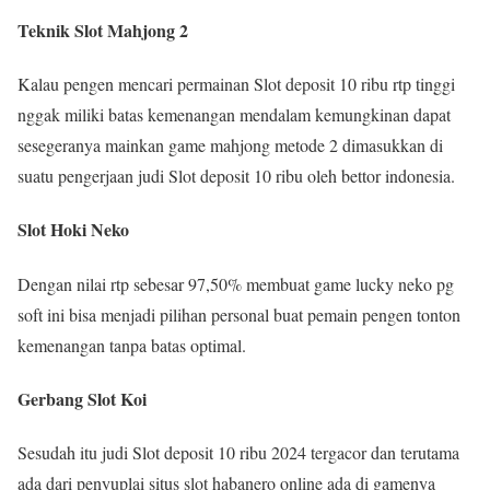
Teknik Slot Mahjong 2
Kalau pengen mencari permainan Slot deposit 10 ribu rtp tinggi
nggak miliki batas kemenangan mendalam kemungkinan dapat
sesegeranya mainkan game mahjong metode 2 dimasukkan di
suatu pengerjaan judi Slot deposit 10 ribu oleh bettor indonesia.
Slot Hoki Neko
Dengan nilai rtp sebesar 97,50% membuat game lucky neko pg
soft ini bisa menjadi pilihan personal buat pemain pengen tonton
kemenangan tanpa batas optimal.
Gerbang Slot Koi
Sesudah itu judi Slot deposit 10 ribu 2024 tergacor dan terutama
ada dari penyuplai situs slot habanero online ada di gamenya