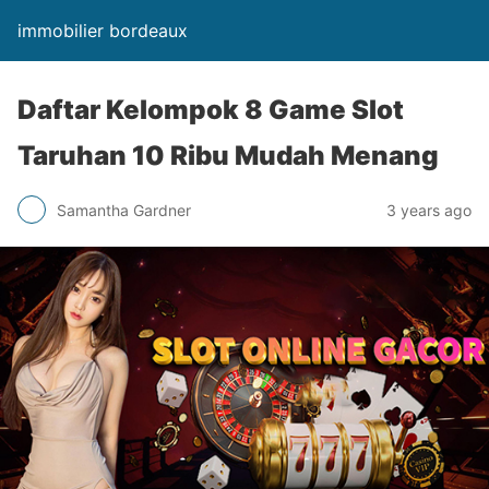
immobilier bordeaux
Daftar Kelompok 8 Game Slot
Taruhan 10 Ribu Mudah Menang
Samantha Gardner
3 years ago