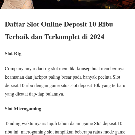
Daftar Slot Online Deposit 10 Ribu
Terbaik dan Terkomplet di 2024
Slot Rtg
Company anyar dari rtg slot memiliki konsep buat memberinya
keamanan dan jackpot paling besar pada banyak pecinta Slot
deposit 10 ribu dengan game situs slot deposit 10k yang terbaru
yang dicatat tiap-tiap bulannya.
Slot Microgaming
Tanding waktu nyaris tujuh tahun dalam game Slot deposit 10
ribu ini, microgaming slot tampilkan beberapa ratus mode game