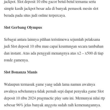
jackpot. Slot deposit 10 ribu gacor betul-betul ternama serta
simple kasih jackpot besar ada di banyak pemasok mesin slot
berada pada situs judi online terpercaya.
Slot Gerbang Olympus
Sebagai antara lainnya pilihan teristimewa sejumlah pelaksana
judi Slot deposit 10 ribu mau capai keuntungan secara tambahan
dan instant. Atas ada penggali menangnya atas x2 – x500 di tiap
ronde gamenya.
Slot Bonanza Manis
Walaupun termasuk game yang udah lama namun awalnya
awalnya sebelumnya tidak pernah sepi dapat penyuka game Slot
deposit 10 ribu 2024 pragmactic play satu ini. Memunyai nilai rtp
sebesar 96% jelas banyak anggota sudah raih kemenangannya.