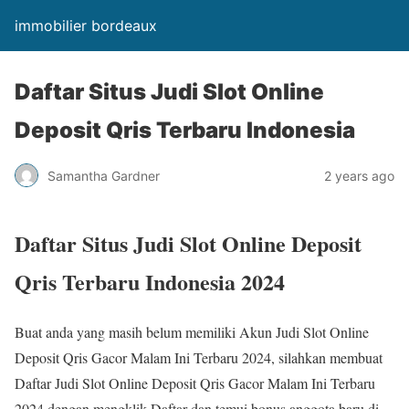
immobilier bordeaux
Daftar Situs Judi Slot Online
Deposit Qris Terbaru Indonesia
Samantha Gardner
2 years ago
Daftar Situs Judi Slot Online Deposit
Qris Terbaru Indonesia 2024
Buat anda yang masih belum memiliki Akun Judi Slot Online
Deposit Qris Gacor Malam Ini Terbaru 2024, silahkan membuat
Daftar Judi Slot Online Deposit Qris Gacor Malam Ini Terbaru
2024 dengan mengklik Daftar dan temui bonus anggota baru di