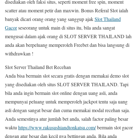
disediakan oleh faksi situs, seperti moment free spin, moment
scatter atau moment petir dan maxwin. Bonus Referal Slot ialah
banyak dicari orang orang yang sanggup ajak
Slot Thailand
Gacor
seseorang untuk main di situs itu, bila anda sangat
mengusai dalam ajak orang di SLOT SERVER THAILAND lah
anda akan berpeluang memperoleh Freebet dan bisa langsung di
withdrawkan !
Slot Server Thailand Bet Recehan
Anda bisa bermain slot secara gratis dengan memakai demo slot
yang disediakan oleh situs SLOT SERVER THAILAND. Tapi
bila anda ingin bermain slot online dengan uang asli, anda
mempunyai peluang untuk memperoleh jackpot tentu saja uang
asli dengan sangat besar dan cuma memakai modal recehan saja.
Anda semestinya atur jumlah bet anda, salah factor paling besar
waktu
https://www.rakusushiandtonkatsu.com/
bermain slot gacor
dengan atur besar dan kecil nya bettingan anda. Bila anda