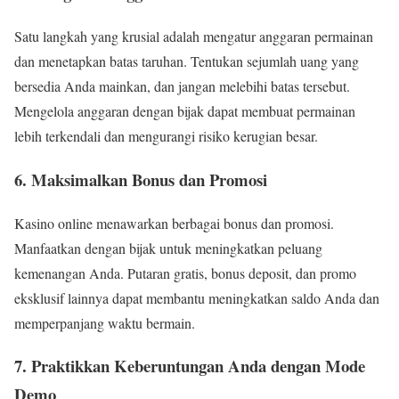
Satu langkah yang krusial adalah mengatur anggaran permainan
dan menetapkan batas taruhan. Tentukan sejumlah uang yang
bersedia Anda mainkan, dan jangan melebihi batas tersebut.
Mengelola anggaran dengan bijak dapat membuat permainan
lebih terkendali dan mengurangi risiko kerugian besar.
6. Maksimalkan Bonus dan Promosi
Kasino online menawarkan berbagai bonus dan promosi.
Manfaatkan dengan bijak untuk meningkatkan peluang
kemenangan Anda. Putaran gratis, bonus deposit, dan promo
eksklusif lainnya dapat membantu meningkatkan saldo Anda dan
memperpanjang waktu bermain.
7. Praktikkan Keberuntungan Anda dengan Mode
Demo