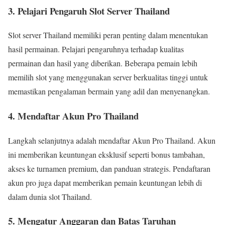
3. Pelajari Pengaruh Slot Server Thailand
Slot server Thailand memiliki peran penting dalam menentukan
hasil permainan. Pelajari pengaruhnya terhadap kualitas
permainan dan hasil yang diberikan. Beberapa pemain lebih
memilih slot yang menggunakan server berkualitas tinggi untuk
memastikan pengalaman bermain yang adil dan menyenangkan.
4. Mendaftar Akun Pro Thailand
Langkah selanjutnya adalah mendaftar Akun Pro Thailand. Akun
ini memberikan keuntungan eksklusif seperti bonus tambahan,
akses ke turnamen premium, dan panduan strategis. Pendaftaran
akun pro juga dapat memberikan pemain keuntungan lebih di
dalam dunia slot Thailand.
5. Mengatur Anggaran dan Batas Taruhan