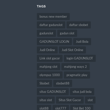
TAGS
bonus new member
daftar gadunslot
daftar sbobet
gadunslot
gadun slot
GADUNSLOT LOGIN
Judi Bola
Judi Online
Judi Slot Online
Link slot gacor
login GADUNSLOT
mahjong slot
mahjong ways 2
olympus 1000
pragmatic play
Sbobet
sbobet88
situs GADUNSLOT
situs judi bola
situs slot
Situs Slot Gacor
slot
slot88
slot777
Slot Bet 100