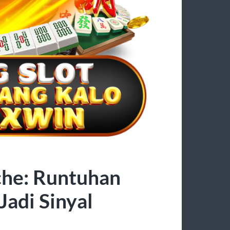
che: Runtuhan
adi Sinyal