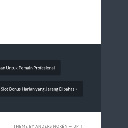
an Untuk Pemain Profesional
Slot Bonus Harian yang Jarang Dibahas »
THEME BY
ANDERS NORÉN
—
UP ↑