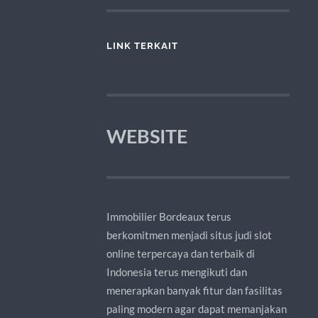
LINK TERKAIT
WEBSITE
Immobilier Bordeaux terus
berkomitmen menjadi situs judi slot
online terpercaya dan terbaik di
Indonesia terus mengikuti dan
menerapkan banyak fitur dan fasilitas
paling modern agar dapat memanjakan