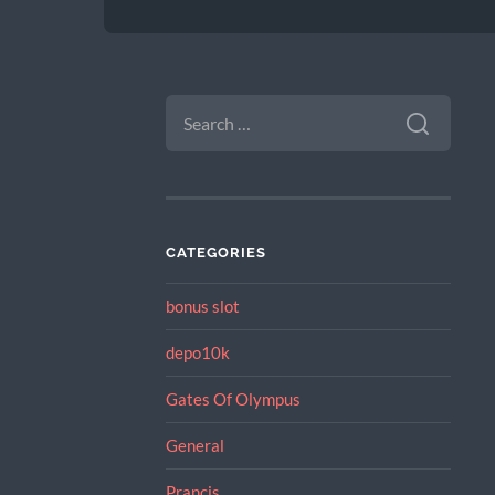
SEARCH
FOR:
CATEGORIES
bonus slot
depo10k
Gates Of Olympus
General
Prancis