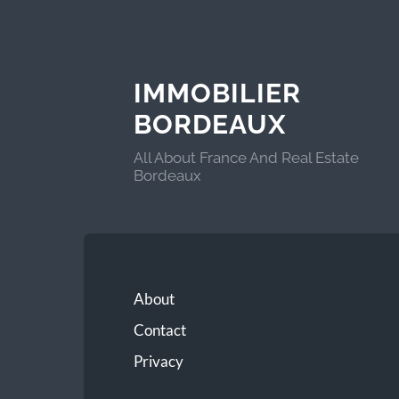
IMMOBILIER
BORDEAUX
All About France And Real Estate
Bordeaux
About
Contact
Privacy