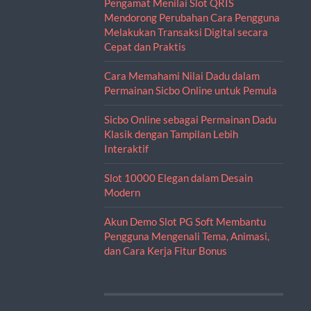
Pengamat Menilai Slot QRIS
Mendorong Perubahan Cara Pengguna
Melakukan Transaksi Digital secara
Cepat dan Praktis
Cara Memahami Nilai Dadu dalam
Permainan Sicbo Online untuk Pemula
Sicbo Online sebagai Permainan Dadu
Klasik dengan Tampilan Lebih
Interaktif
Slot 10000 Elegan dalam Desain
Modern
Akun Demo Slot PG Soft Membantu
Pengguna Mengenali Tema, Animasi,
dan Cara Kerja Fitur Bonus