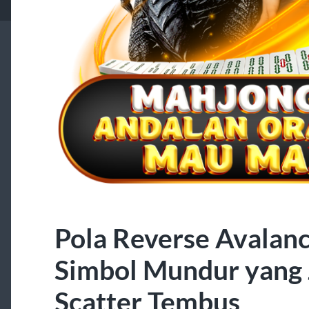
Pola Reverse Avalan
Simbol Mundur yang J
Scatter Tembus