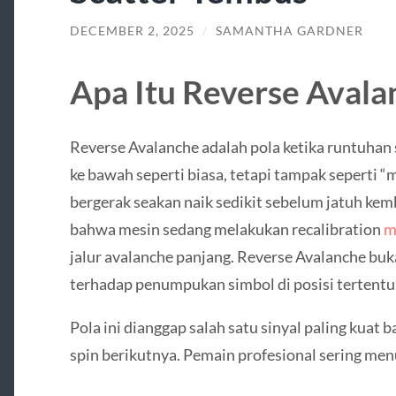
DECEMBER 2, 2025
/
SAMANTHA GARDNER
Apa Itu Reverse Avala
Reverse Avalanche adalah pola ketika runtuhan 
ke bawah seperti biasa, tetapi tampak seperti “m
bergerak seakan naik sedikit sebelum jatuh kemb
bahwa mesin sedang melakukan recalibration
m
jalur avalanche panjang. Reverse Avalanche buk
terhadap penumpukan simbol di posisi tertentu
Pola ini dianggap salah satu sinyal paling kuat
spin berikutnya. Pemain profesional sering men