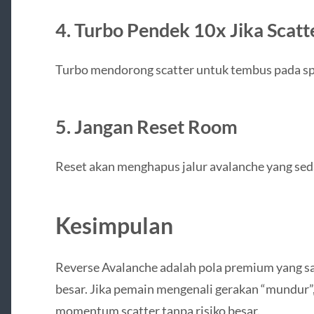
4. Turbo Pendek 10x Jika Scatt
Turbo mendorong scatter untuk tembus pada sp
5. Jangan Reset Room
Reset akan menghapus jalur avalanche yang sed
Kesimpulan
Reverse Avalanche adalah pola premium yang s
besar. Jika pemain mengenali gerakan “mundur
momentum scatter tanpa risiko besar.