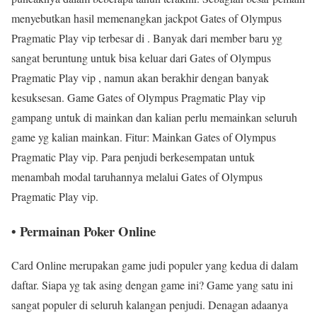
menyebutkan hasil memenangkan jackpot Gates of Olympus
Pragmatic Play vip terbesar di . Banyak dari member baru yg
sangat beruntung untuk bisa keluar dari Gates of Olympus
Pragmatic Play vip , namun akan berakhir dengan banyak
kesuksesan. Game Gates of Olympus Pragmatic Play vip
gampang untuk di mainkan dan kalian perlu memainkan seluruh
game yg kalian mainkan. Fitur: Mainkan Gates of Olympus
Pragmatic Play vip. Para penjudi berkesempatan untuk
menambah modal taruhannya melalui Gates of Olympus
Pragmatic Play vip.
• Permainan Poker Online
Card Online merupakan game judi populer yang kedua di dalam
daftar. Siapa yg tak asing dengan game ini? Game yang satu ini
sangat populer di seluruh kalangan penjudi. Denagan adaanya