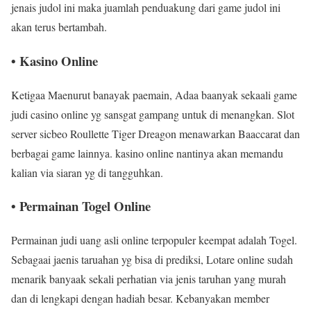
jenais judol ini maka juamlah penduakung dari game judol ini
akan terus bertambah.
• Kasino Online
Ketigaa Maenurut banayak paemain, Adaa baanyak sekaali game
judi casino online yg sansgat gampang untuk di menangkan. Slot
server sicbeo Roullette Tiger Dreagon menawarkan Baaccarat dan
berbagai game lainnya. kasino online nantinya akan memandu
kalian via siaran yg di tangguhkan.
• Permainan Togel Online
Permainan judi uang asli online terpopuler keempat adalah Togel.
Sebagaai jaenis taruahan yg bisa di prediksi, Lotare online sudah
menarik banyaak sekali perhatian via jenis taruhan yang murah
dan di lengkapi dengan hadiah besar. Kebanyakan member