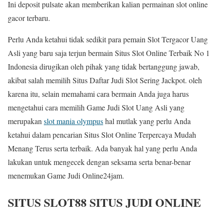
Ini deposit pulsate akan memberikan kalian permainan slot online
gacor terbaru.
Perlu Anda ketahui tidak sedikit para pemain Slot Tergacor Uang
Asli yang baru saja terjun bermain Situs Slot Online Terbaik No 1
Indonesia dirugikan oleh pihak yang tidak bertanggung jawab,
akibat salah memilih Situs Daftar Judi Slot Sering Jackpot. oleh
karena itu, selain memahami cara bermain Anda juga harus
mengetahui cara memilih Game Judi Slot Uang Asli yang
merupakan
slot mania olympus
hal mutlak yang perlu Anda
ketahui dalam pencarian Situs Slot Online Terpercaya Mudah
Menang Terus serta terbaik. Ada banyak hal yang perlu Anda
lakukan untuk mengecek dengan seksama serta benar-benar
menemukan Game Judi Online24jam.
SITUS SLOT88 SITUS JUDI ONLINE