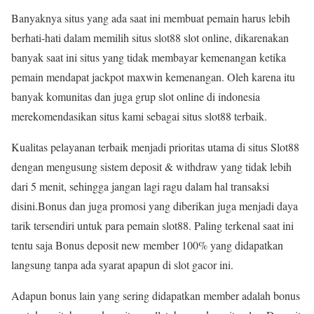
Banyaknya situs yang ada saat ini membuat pemain harus lebih
berhati-hati dalam memilih situs slot88 slot online, dikarenakan
banyak saat ini situs yang tidak membayar kemenangan ketika
pemain mendapat jackpot maxwin kemenangan. Oleh karena itu
banyak komunitas dan juga grup slot online di indonesia
merekomendasikan situs kami sebagai situs slot88 terbaik.
Kualitas pelayanan terbaik menjadi prioritas utama di situs Slot88
dengan mengusung sistem deposit & withdraw yang tidak lebih
dari 5 menit, sehingga jangan lagi ragu dalam hal transaksi
disini.Bonus dan juga promosi yang diberikan juga menjadi daya
tarik tersendiri untuk para pemain slot88. Paling terkenal saat ini
tentu saja Bonus deposit new member 100% yang didapatkan
langsung tanpa ada syarat apapun di slot gacor ini.
Adapun bonus lain yang sering didapatkan member adalah bonus