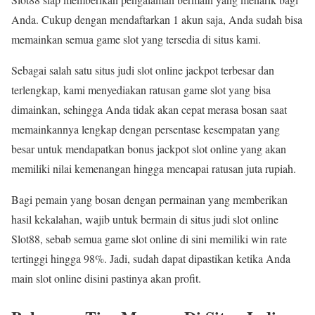
Anda. Cukup dengan mendaftarkan 1 akun saja, Anda sudah bisa
memainkan semua game slot yang tersedia di situs kami.
Sebagai salah satu situs judi slot online jackpot terbesar dan
terlengkap, kami menyediakan ratusan game slot yang bisa
dimainkan, sehingga Anda tidak akan cepat merasa bosan saat
memainkannya lengkap dengan persentase kesempatan yang
besar untuk mendapatkan bonus jackpot slot online yang akan
memiliki nilai kemenangan hingga mencapai ratusan juta rupiah.
Bagi pemain yang bosan dengan permainan yang memberikan
hasil kekalahan, wajib untuk bermain di situs judi slot online
Slot88, sebab semua game slot online di sini memiliki win rate
tertinggi hingga 98%. Jadi, sudah dapat dipastikan ketika Anda
main slot online disini pastinya akan profit.