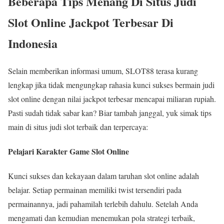
Beberapa Tips Menang Di Situs Judi
Slot Online Jackpot Terbesar Di
Indonesia
Selain memberikan informasi umum, SLOT88 terasa kurang
lengkap jika tidak mengungkap rahasia kunci sukses bermain judi
slot online dengan nilai jackpot terbesar mencapai miliaran rupiah.
Pasti sudah tidak sabar kan? Biar tambah janggal, yuk simak tips
main di situs judi slot terbaik dan terpercaya:
Pelajari Karakter Game Slot Online
Kunci sukses dan kekayaan dalam taruhan slot online adalah
belajar. Setiap permainan memiliki twist tersendiri pada
permainannya, jadi pahamilah terlebih dahulu. Setelah Anda
mengamati dan kemudian menemukan pola strategi terbaik,