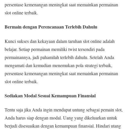
persentase kemenangan meningkat saat memainkan permainan
slot online terbaik.
Bermain dengan Perencanaan Terlebih Dahulu
Kunci sukses dan kekayaan dalam taruhan slot online adalah
belajar. Setiap permainan memiliki twist tersendiri pada
permainannya, jadi pahamilah terlebih dahulu. Setelah Anda
mengamati dan kemudian menemukan pola strategi terbaik,
persentase kemenangan meningkat saat memainkan permainan
slot online terbaik.
Sediakan Modal Sesuai Kemampuan Finansial
Tentu saja jika Anda ingin mendapat untung sebagai pemain slot,
Anda harus siap dengan modal. Uang yang dikeluarkan untuk
berjudi disesuaikan dengan kemampuan finansial. Hindari utang