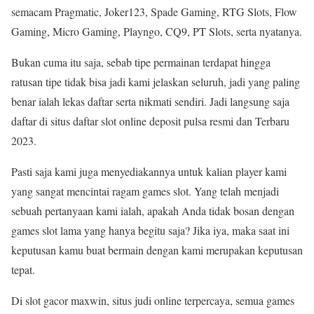
semacam Pragmatic, Joker123, Spade Gaming, RTG Slots, Flow
Gaming, Micro Gaming, Playngo, CQ9, PT Slots, serta nyatanya.
Bukan cuma itu saja, sebab tipe permainan terdapat hingga
ratusan tipe tidak bisa jadi kami jelaskan seluruh, jadi yang paling
benar ialah lekas daftar serta nikmati sendiri. Jadi langsung saja
daftar di situs daftar slot online deposit pulsa resmi dan Terbaru
2023.
Pasti saja kami juga menyediakannya untuk kalian player kami
yang sangat mencintai ragam games slot. Yang telah menjadi
sebuah pertanyaan kami ialah, apakah Anda tidak bosan dengan
games slot lama yang hanya begitu saja? Jika iya, maka saat ini
keputusan kamu buat bermain dengan kami merupakan keputusan
tepat.
Di slot gacor maxwin, situs judi online terpercaya, semua games