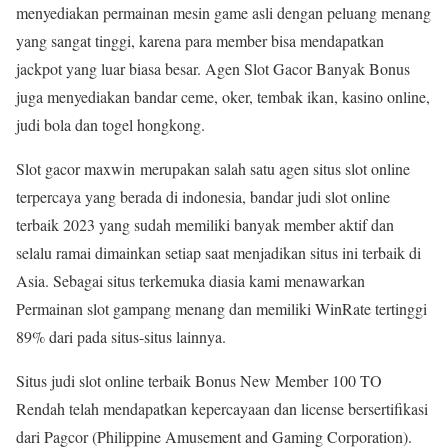
menyediakan permainan mesin game asli dengan peluang menang
yang sangat tinggi, karena para member bisa mendapatkan
jackpot yang luar biasa besar. Agen Slot Gacor Banyak Bonus
juga menyediakan bandar ceme, oker, tembak ikan, kasino online,
judi bola dan togel hongkong.
Slot gacor maxwin merupakan salah satu agen situs slot online
terpercaya yang berada di indonesia, bandar judi slot online
terbaik 2023 yang sudah memiliki banyak member aktif dan
selalu ramai dimainkan setiap saat menjadikan situs ini terbaik di
Asia. Sebagai situs terkemuka diasia kami menawarkan
Permainan slot gampang menang dan memiliki WinRate tertinggi
89% dari pada situs-situs lainnya.
Situs judi slot online terbaik Bonus New Member 100 TO
Rendah telah mendapatkan kepercayaan dan license bersertifikasi
dari Pagcor (Philippine Amusement and Gaming Corporation).