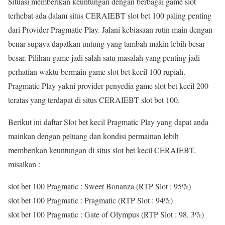
Situasi memberikan keuntungan dengan berbagai game slot
terhebat ada dalam situs CERAIEBT slot bet 100 paling penting
dari Provider Pragmatic Play. Jalani kebiasaan rutin main dengan
benar supaya dapatkan untung yang tambah makin lebih besar
besar. Pilihan game jadi salah satu masalah yang penting jadi
perhatian waktu bermain game slot bet kecil 100 rupiah.
Pragmatic Play yakni provider penyedia game slot bet kecil 200
teratas yang terdapat di situs CERAIEBT slot bet 100.
Berikut ini daftar Slot bet kecil Pragmatic Play yang dapat anda
mainkan dengan peluang dan kondisi permainan lebih
memberikan keuntungan di situs slot bet kecil CERAIEBT,
misalkan :
slot bet 100 Pragmatic : Sweet Bonanza (RTP Slot : 95%)
slot bet 100 Pragmatic : Pragmatic (RTP Slot : 94%)
slot bet 100 Pragmatic : Gate of Olympus (RTP Slot : 98, 3%)