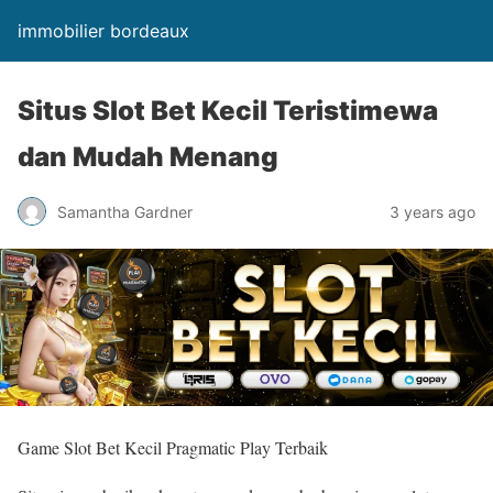
immobilier bordeaux
Situs Slot Bet Kecil Teristimewa
dan Mudah Menang
Samantha Gardner
3 years ago
Game Slot Bet Kecil Pragmatic Play Terbaik