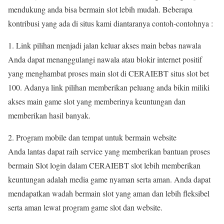
mendukung anda bisa bermain slot lebih mudah. Beberapa
kontribusi yang ada di situs kami diantaranya contoh-contohnya :
1. Link pilihan menjadi jalan keluar akses main bebas nawala
Anda dapat menanggulangi nawala atau blokir internet positif
yang menghambat proses main slot di CERAIEBT situs slot bet
100. Adanya link pilihan memberikan peluang anda bikin miliki
akses main game slot yang memberinya keuntungan dan
memberikan hasil banyak.
2. Program mobile dan tempat untuk bermain website
Anda lantas dapat raih service yang memberikan bantuan proses
bermain Slot login dalam CERAIEBT slot lebih memberikan
keuntungan adalah media game nyaman serta aman. Anda dapat
mendapatkan wadah bermain slot yang aman dan lebih fleksibel
serta aman lewat program game slot dan website.