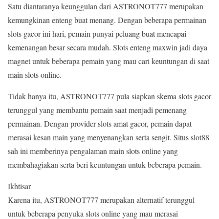
Satu diantaranya keunggulan dari ASTRONOT777 merupakan
kemungkinan enteng buat menang. Dengan beberapa permainan
slots gacor ini hari, pemain punyai peluang buat mencapai
kemenangan besar secara mudah. Slots enteng maxwin jadi daya
magnet untuk beberapa pemain yang mau cari keuntungan di saat
main slots online.
Tidak hanya itu, ASTRONOT777 pula siapkan skema slots gacor
terunggul yang membantu pemain saat menjadi pemenang
permainan. Dengan provider slots amat gacor, pemain dapat
merasai kesan main yang menyenangkan serta sengit. Situs slot88
sah ini memberinya pengalaman main slots online yang
membahagiakan serta beri keuntungan untuk beberapa pemain.
Ikhtisar
Karena itu, ASTRONOT777 merupakan alternatif terunggul
untuk beberapa penyuka slots online yang mau merasai