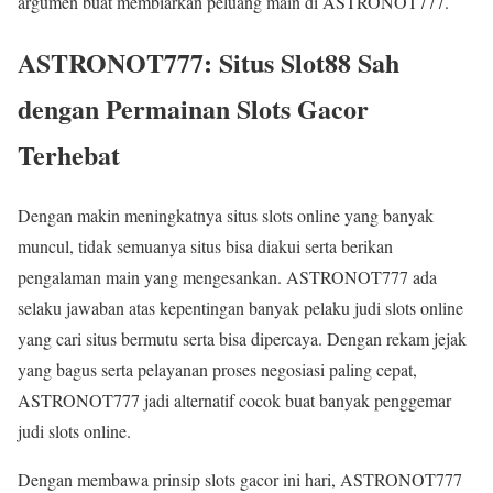
argumen buat membiarkan peluang main di ASTRONOT777.
ASTRONOT777: Situs Slot88 Sah
dengan Permainan Slots Gacor
Terhebat
Dengan makin meningkatnya situs slots online yang banyak
muncul, tidak semuanya situs bisa diakui serta berikan
pengalaman main yang mengesankan. ASTRONOT777 ada
selaku jawaban atas kepentingan banyak pelaku judi slots online
yang cari situs bermutu serta bisa dipercaya. Dengan rekam jejak
yang bagus serta pelayanan proses negosiasi paling cepat,
ASTRONOT777 jadi alternatif cocok buat banyak penggemar
judi slots online.
Dengan membawa prinsip slots gacor ini hari, ASTRONOT777