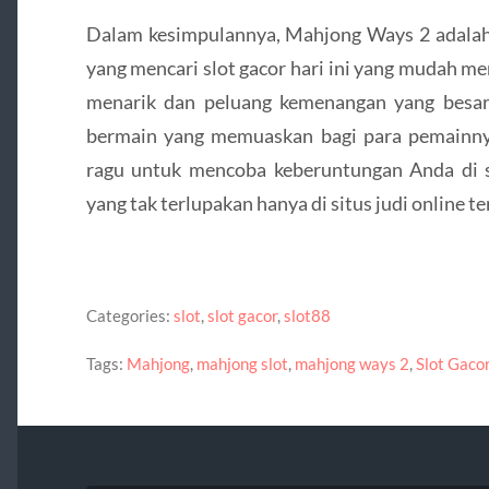
Dalam kesimpulannya, Mahjong Ways 2 adalah 
yang mencari slot gacor hari ini yang mudah me
menarik dan peluang kemenangan yang besa
bermain yang memuaskan bagi para pemainny
ragu untuk mencoba keberuntungan Anda di sl
yang tak terlupakan hanya di situs judi online 
Categories:
slot
,
slot gacor
,
slot88
Tags:
Mahjong
,
mahjong slot
,
mahjong ways 2
,
Slot Gacor