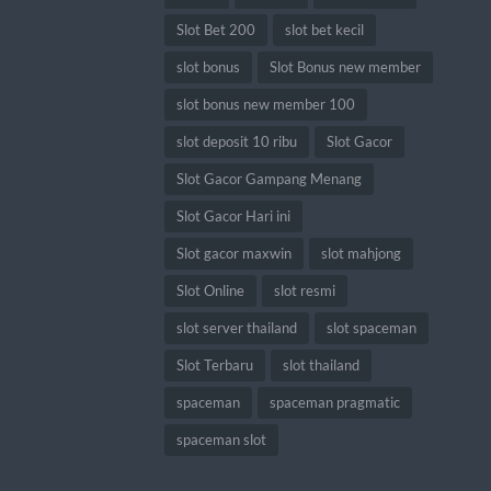
Slot Bet 200
slot bet kecil
slot bonus
Slot Bonus new member
slot bonus new member 100
slot deposit 10 ribu
Slot Gacor
Slot Gacor Gampang Menang
Slot Gacor Hari ini
Slot gacor maxwin
slot mahjong
Slot Online
slot resmi
slot server thailand
slot spaceman
Slot Terbaru
slot thailand
spaceman
spaceman pragmatic
spaceman slot