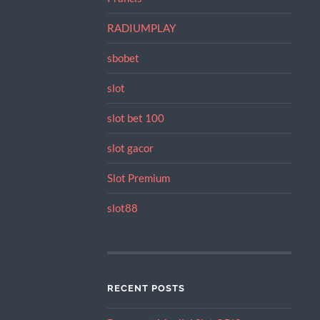
RADIUMPLAY
sbobet
slot
slot bet 100
slot gacor
Slot Premium
slot88
RECENT POSTS