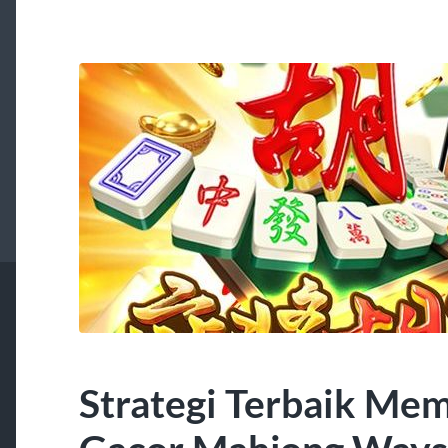
Strategi Terbaik Me