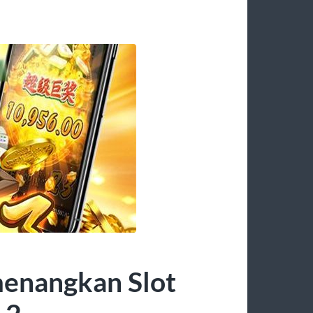
menangkan Slot