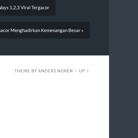
ays 1,2,3 Viral Tergacor
 Gacor Menghadirkan Kemenangan Besar »
THEME BY
ANDERS NORÉN
—
UP ↑