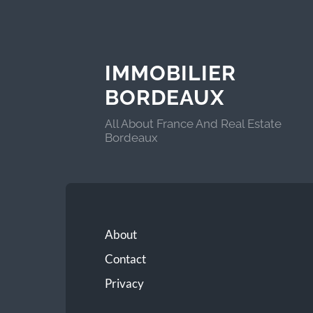
IMMOBILIER
BORDEAUX
All About France And Real Estate
Bordeaux
About
Contact
Privacy